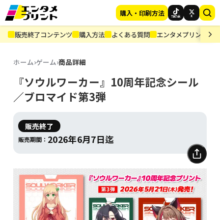
購入・印刷方法
X
TikTok
販売終了コンテンツ
購入方法
よくある質問
エンタメプリントと
ホーム
ゲーム
商品詳細
『ソウルワーカー』10周年記念シール
／ブロマイド第3弾
販売終了
2026年6月7日迄
販売期間：